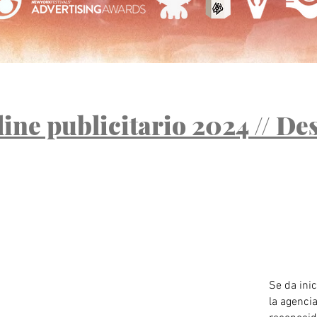
ine publicitario 2024 // De
Se da inic
la agenci