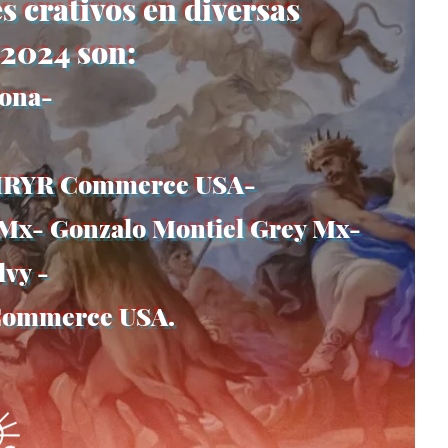
 crativos en diversas
 2024 son:
lona-
 VMRYR Commerce USA-
 Mx- Gonzalo Montiel Grey Mx-
vy -
 Commerce USA.