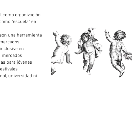
l como organización
 como "escuela" en
 son una herramienta
s mercados
inclusive en
os mercados
has para jóvenes
estivales
nal, universidad ni