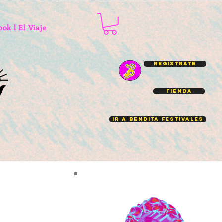
ook l El Viaje de Premio.
Talks
We Festival l IInvitación
Registrate
Tienda
Ir a Bendita Festivales