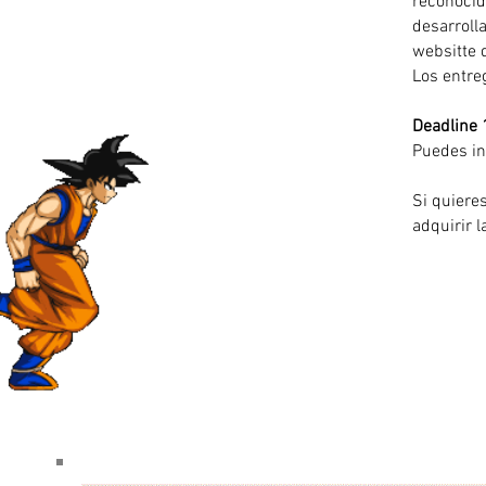
reconocid
desarrolla
websitte d
Los entre
Deadline 1
Puedes in
Si
quieres
adquirir l