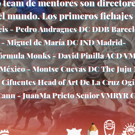
am de mentores son directores
el mundo. Los primeros fichajes
cis - Pedro Andragnes DC DDB Barce
 - Miguel de María DC IND Madrid-
 Fórmula Monks - David Pinilla ACD
 México - Montse Cuevas DC The Juju
Cifuentes Head of Art De La Cruz Ogil
cCann - JuanMa Prieto Senior VMRYR