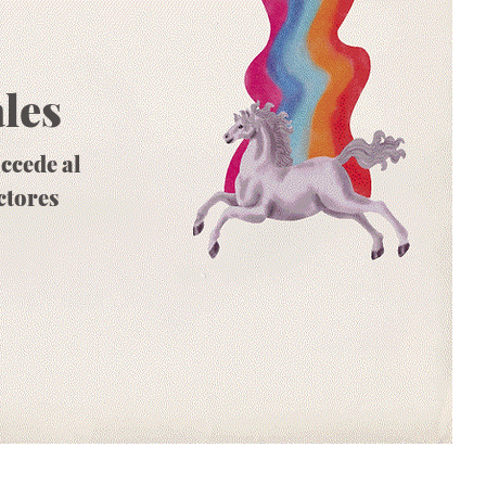
les
accede al
ctores