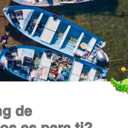
ng de
os es para ti?