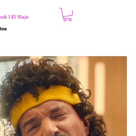
ook l El Viaje de Premio.
Talks
We Festival l IInvitación
tos