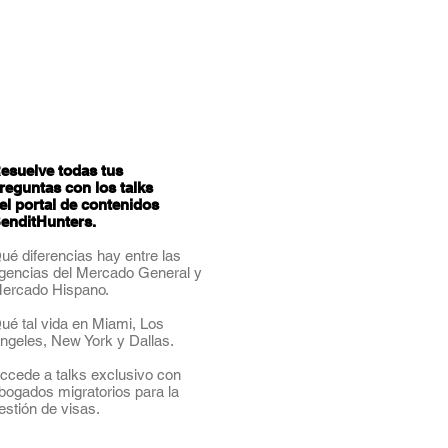
esuelve todas tus
reguntas con los talks
el portal de contenidos
enditHunters.
ué diferencias hay entre las
gencias del Mercado General y
ercado Hispano.
ué tal vida en Miami, Los
ngeles, New York y Dallas.
ccede a talks exclusivo con
bogados migratorios para la
estión de visas.