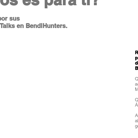
por sus
 Talks en BendiHunters.
R
p
d
B
Q
a
M
Q
Á
A
a
g