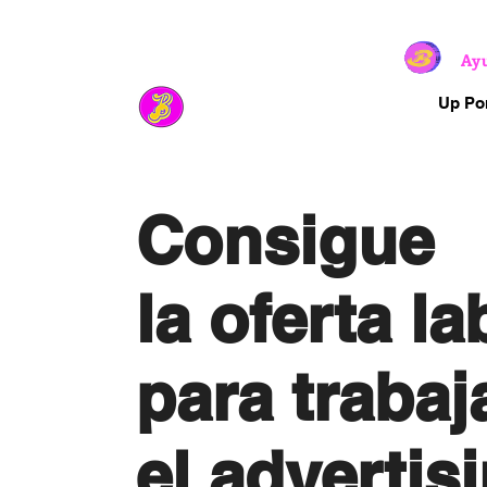
Ay
Up Por
Consigue
la oferta la
para trabaj
el advertis