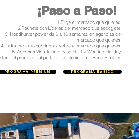
¡​Paso a Paso!
1.Elige el mercado que quieres.
2.Reúnete con Líderes del mercado que escogiste​.
3. Headhunter power de 6 a 16 semanas en agencias del
mercado que quieres.
4. Talks para descubrir más sobre el mercado que quieres.
5. Asesoría Visa Talento, Visa H-11 y Working Holiday.
 todo el programa al portal de contenidos de BendiHunters.
Programa Premium
Programa Básico