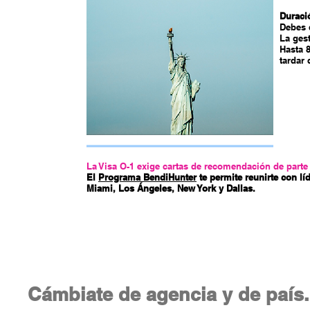
Duraci
Debes 
La ges
Hasta 
tardar 
La Visa O-1 exige cartas de recomendación de parte
El
Programa BendiHunter
te permite reunirte con l
Miami, Los Ángeles, New York y Dallas.
​Cámbiate de agencia y de país.