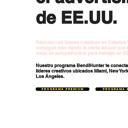
de
EE.UU.
Reúnete con líderes creativos en Estados
consigue más rápido la oferta laboral que 
visas de autopatrocinio para trabajar en E
Nuestro programa BendiHunter te conecta
líderes creativos ubicados Miami, New York
Los Ángeles.
Programa Premium
Programa 