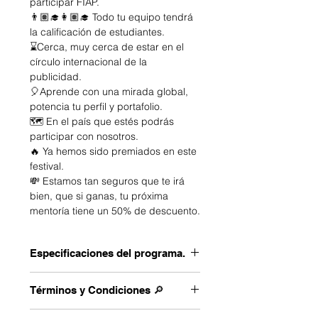
participar FIAP.
👨🏽‍🎓👩🏽‍🎓 Todo tu equipo tendrá
la calificación de estudiantes.
⌛️Cerca, muy cerca de estar en el
círculo internacional de la
publicidad.
🎈Aprende con una mirada global,
potencia tu perfil y portafolio.
🗺️ En el país que estés podrás
participar con nosotros.
🔥 Ya hemos sido premiados en este
festival.
💸 Estamos tan seguros que te irá
bien, que si ganas, tu próxima
mentoría tiene un 50% de descuento.
Especificaciones del programa.
Crea equipo de 4 integrantes. Todos
Términos y Condiciones 🔎
tendrán la calificación de 👩🏽‍🎓
👨🏽‍🎓
Las sesiones con el mentor pueden