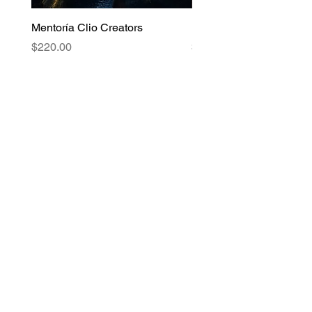
Mentoría Clio Creators
Revancha Festivalera
Price
Price
$220.00
$89.00