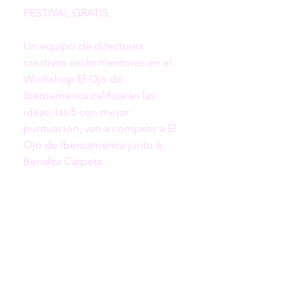
FESTIVAL GRATIS. 

Un equipo de directores 
creativos serán mentores en el 
Workshop El Ojo de 
Iberoamérica calificarán las 
ideas, las 5 con mejor 
puntuación, van a competir a El 
Ojo de Iberoamérica junto a 
Bendita Carpeta.
EVENTO SÓLO PARA CREATIVXS
VENEZOLANOS RESIDENTES 🇻🇪
Si eres Publicitario residente en
Venezuela y tienes hasta 30 años
Inscríbete Aquí
👉🏽 GRATIS Whisky