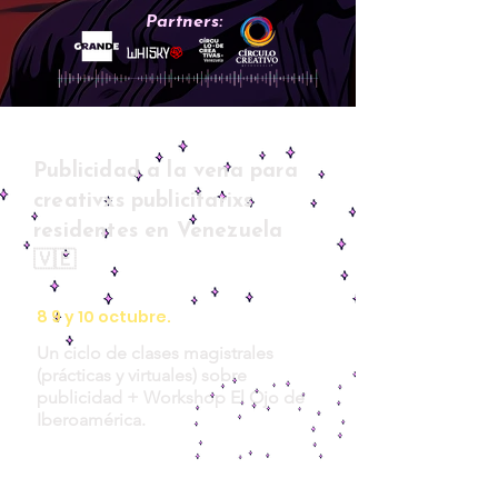
Partners:
Publicidad a la vena para
creativxs publicitarixs
residentes en Venezuela
🇻🇪
8 9 y 10 octubre.
Un ciclo de clases magistrales
(prácticas y virtuales) sobre
publicidad + Workshop
El Ojo de
Iberoamérica.