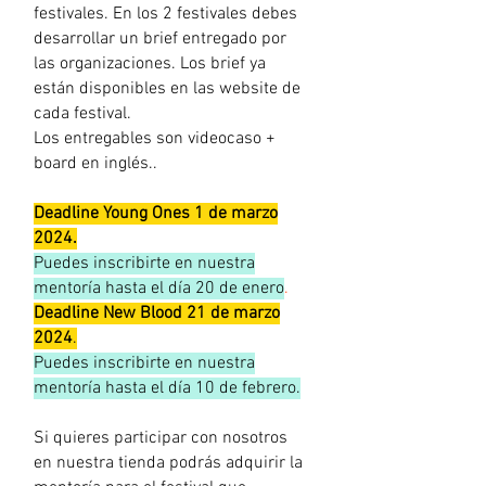
festivales. En los 2 festivales debes
desarrollar un brief entregado por
las organizaciones. Los brief ya
están disponibles en las website de
cada festival.
Los entregables son videocaso +
board en inglés..
Deadline Young Ones 1 de marzo
2024.
Puedes inscribirte en nuestra
mentoría hasta el día 20 de enero
.
Deadline New Blood 21 de marzo
2024
.
Puedes inscribirte en nuestra
mentoría hasta el día 10 de febrero.
Si
quieres participar con nosotros
en nuestra tienda podrás adquirir la