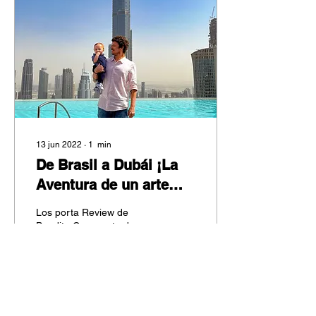
13 jun 2022
∙
1
min
De Brasil a Dubái ¡La
Aventura de un arte
latino en Emiratos
Los porta Review de
Árabes
Bendita Carpera te dan
algo más que feedback.
Conoce a Paulo Ottaviani.
11
0