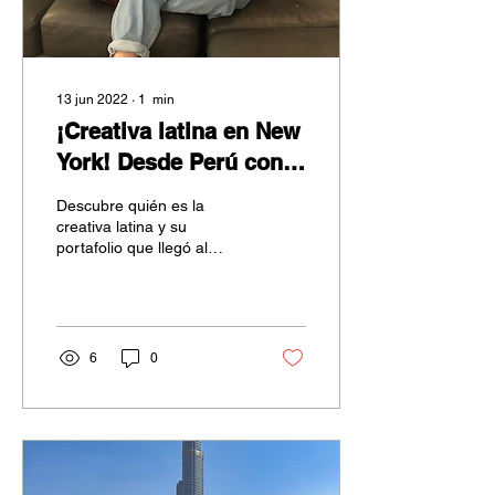
13 jun 2022
∙
1
min
¡Creativa latina en New
York! Desde Perú con
amor.
Descubre quién es la
creativa latina y su
portafolio que llegó al
mercado de la Gran
Manzana.
6
0